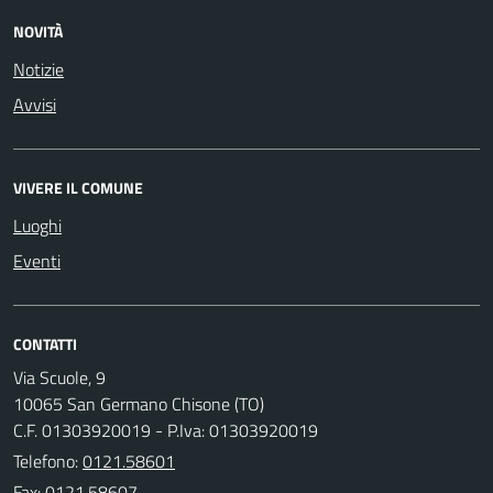
NOVITÀ
Notizie
Avvisi
VIVERE IL COMUNE
Luoghi
Eventi
CONTATTI
Via Scuole, 9
10065 San Germano Chisone (TO)
C.F. 01303920019 - P.Iva: 01303920019
Telefono:
0121.58601
Fax: 0121.58607