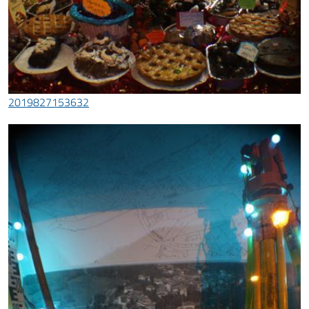
2019827153632