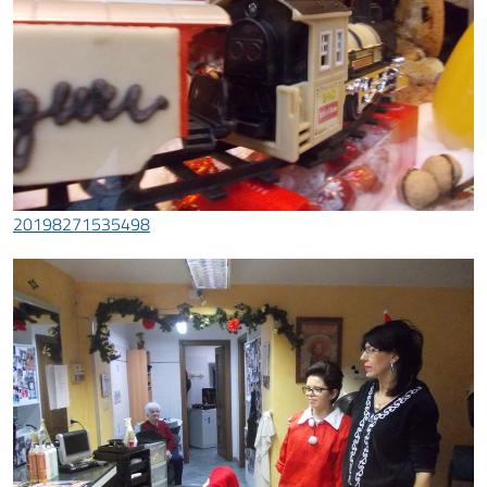
20198271535498