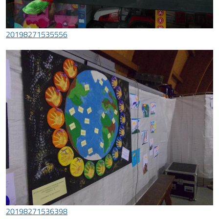
20198271535556
20198271536398