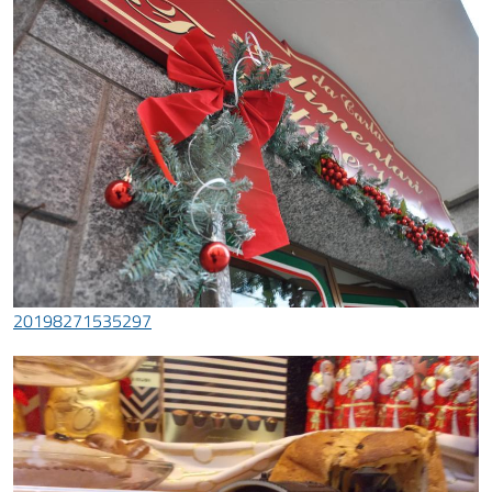
20198271535297