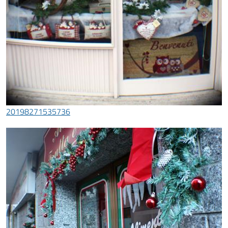
20198271535736