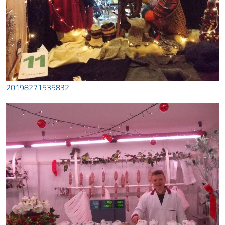
20198271535832