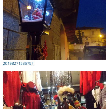
20198271535757