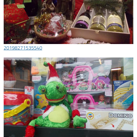
20198271535540