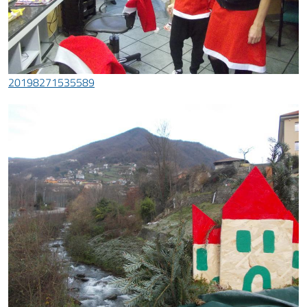
20198271535589