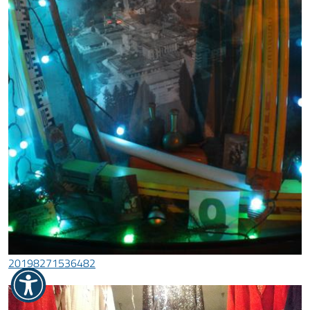
20198271536482