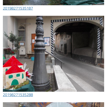
20198271535187
20198271535288