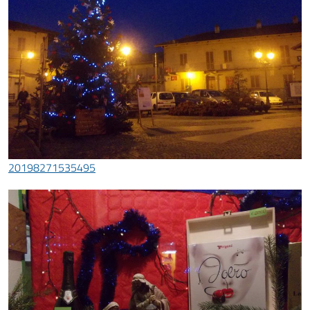
20198271535495