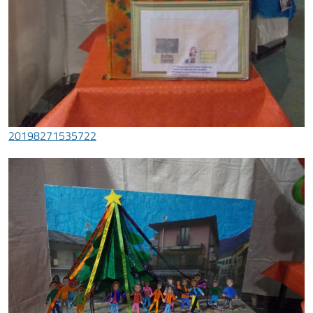
20198271535722