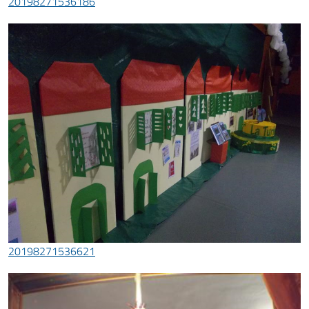
20198271536186
20198271536621