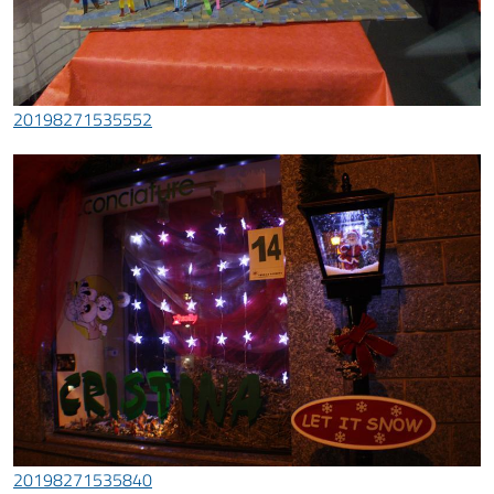
20198271535552
20198271535840