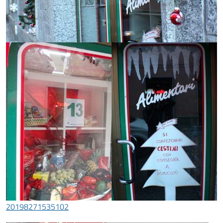
20198271535102