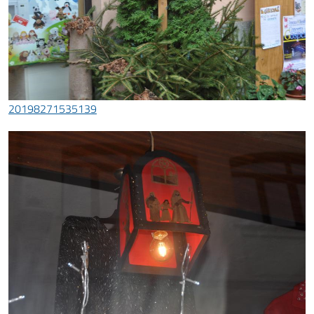
20198271535139