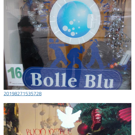
20198271535728