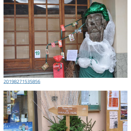
20198271535856