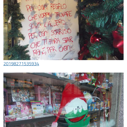
20198271535934