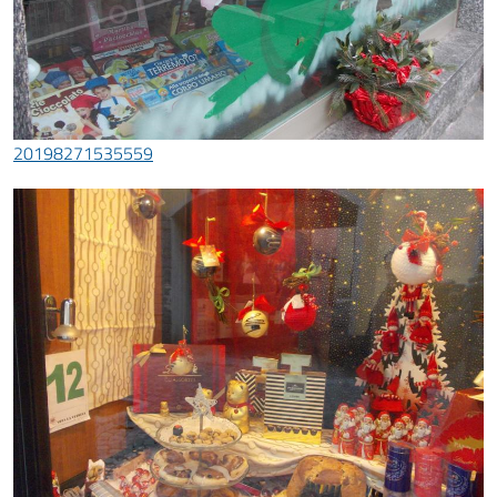
20198271535559