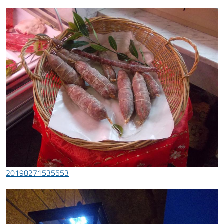
20198271535553