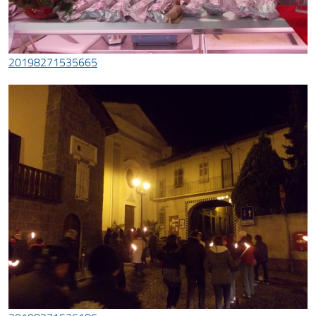
20198271535665