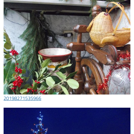
20198271535966