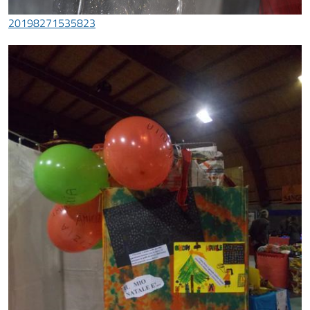
20198271535823