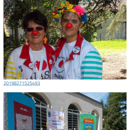
20198271525493