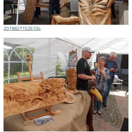
20198271526104