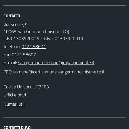
CONTATTI
Via Scuole, 9
10065 San Germano Chisone (TO)
C.F. 01303920019 - P.Iva: 01303920019
Telefono:
0121.58601
Fax: 0121.58607
E-mail:
PEC:
Codice Univoco UF71E3
Uffici e orari
Numeri utili
CONTATTI D.P.O.