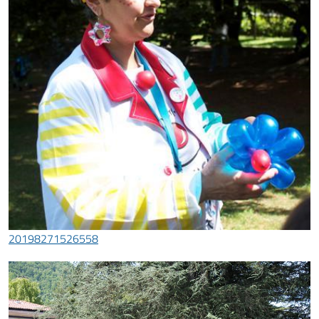
20198271526558