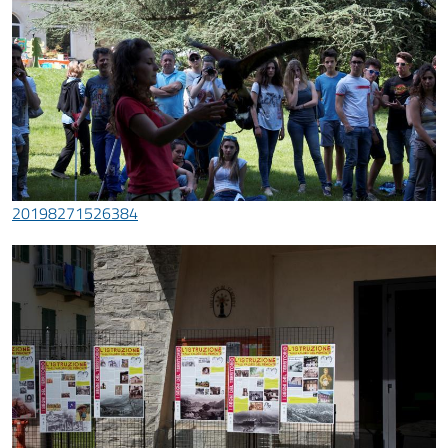
20198271526384