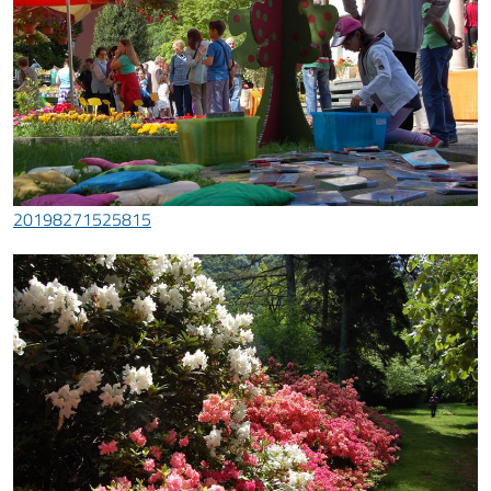
20198271525815