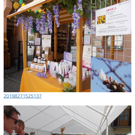
20198271525137