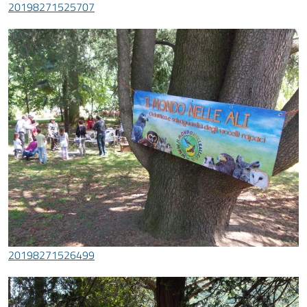
20198271525707
20198271526499