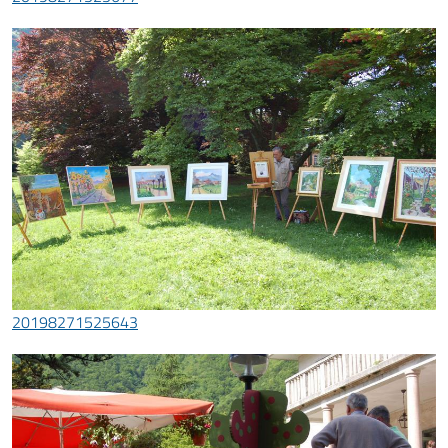
20198271525643