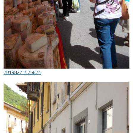
20198271525874