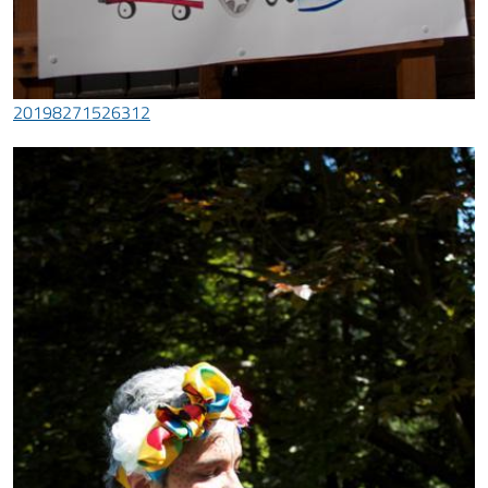
20198271526312