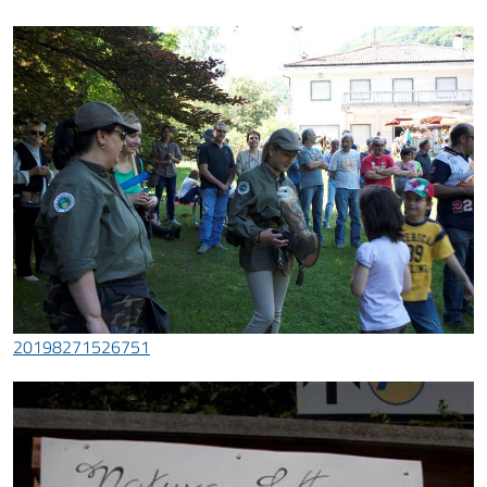
20198271526751