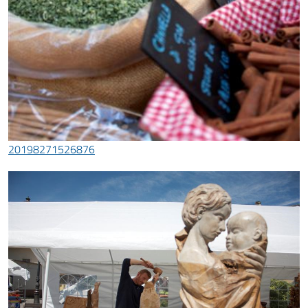
20198271526876