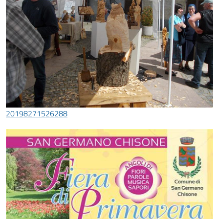
20198271526288