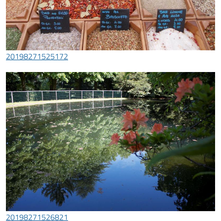
20198271525172
20198271526821