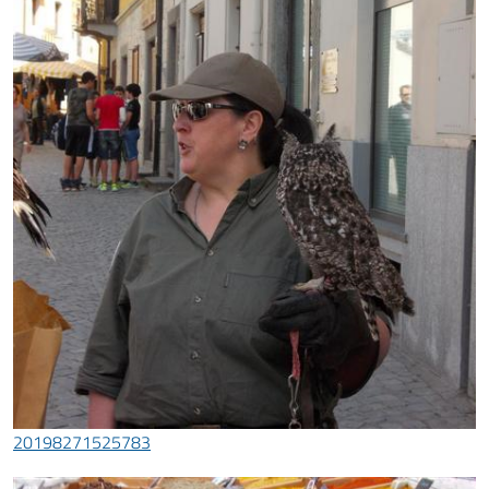
20198271525783