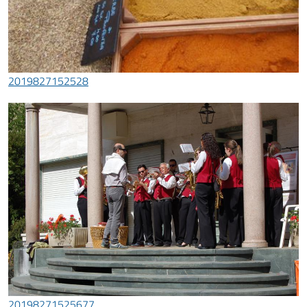
2019827152528
20198271525677