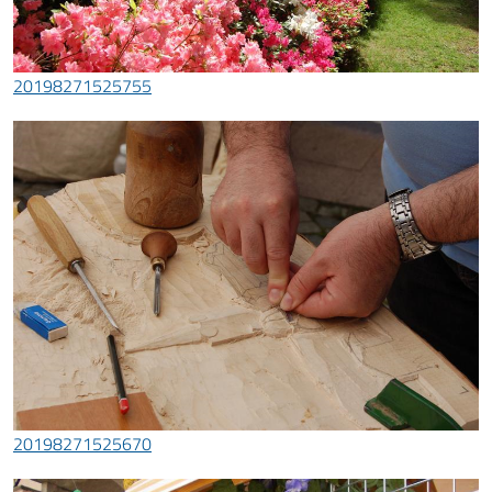
20198271525755
20198271525670