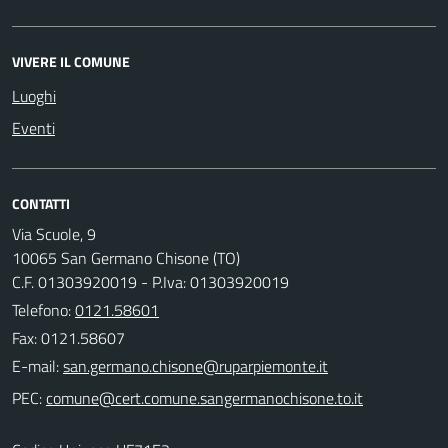
VIVERE IL COMUNE
Luoghi
Eventi
CONTATTI
Via Scuole, 9
10065 San Germano Chisone (TO)
C.F. 01303920019 - P.Iva: 01303920019
Telefono:
0121.58601
Fax: 0121.58607
E-mail:
PEC: