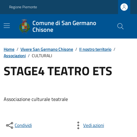
Regione Piemonte
Comune di San Germano
Chisone
Home
/
Vivere San Germano Chisone
/
Il nostro territorio
/
Associazioni
/
CULTURALI
STAGE4 TEATRO ETS
Associazione culturale teatrale
Condividi
Vedi azioni