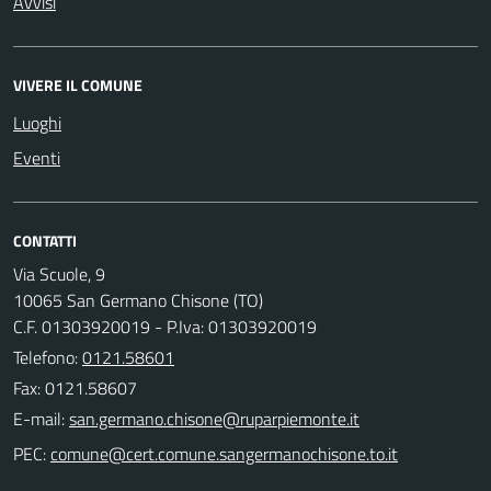
Avvisi
VIVERE IL COMUNE
Luoghi
Eventi
CONTATTI
Via Scuole, 9
10065 San Germano Chisone (TO)
C.F. 01303920019 - P.Iva: 01303920019
Telefono:
0121.58601
Fax: 0121.58607
E-mail:
PEC: