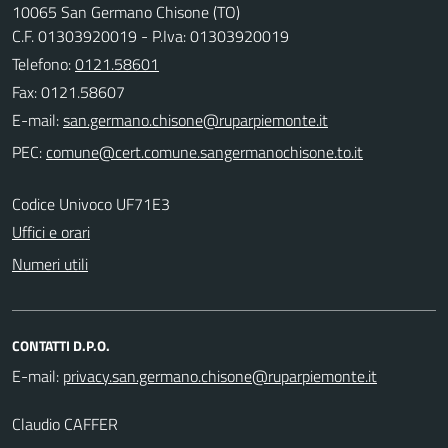
10065 San Germano Chisone (TO)
C.F. 01303920019 - P.Iva: 01303920019
Telefono:
0121.58601
Fax: 0121.58607
E-mail:
PEC:
Codice Univoco UF71E3
Uffici e orari
Numeri utili
CONTATTI D.P.O.
E-mail:
Claudio CAFFER