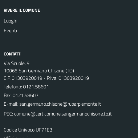
VIVERE IL COMUNE
Luoghi
Eventi
CONTATTI
Via Scuole, 9
10065 San Germano Chisone (TO)
C.F. 01303920019 - P.Iva: 01303920019
Telefono:
0121.58601
Fax: 0121.58607
E-mail:
PEC:
Codice Univoco UF71E3