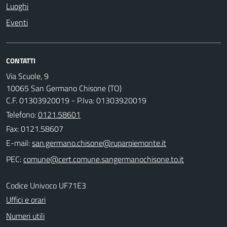
Luoghi
Eventi
CONTATTI
Via Scuole, 9
10065 San Germano Chisone (TO)
C.F. 01303920019 - P.Iva: 01303920019
Telefono:
0121.58601
Fax: 0121.58607
E-mail:
PEC:
Codice Univoco UF71E3
Uffici e orari
Numeri utili