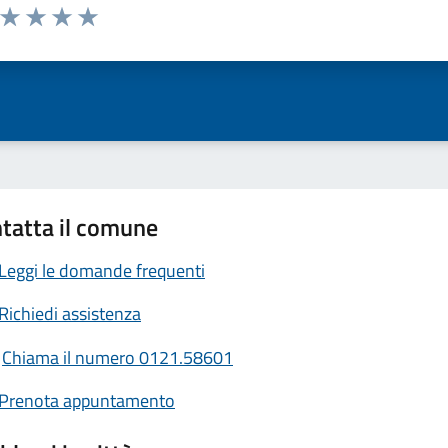
a da 1 a 5 stelle la pagina
ta 1 stelle su 5
Valuta 2 stelle su 5
Valuta 3 stelle su 5
Valuta 4 stelle su 5
Valuta 5 stelle su 5
tatta il comune
Leggi le domande frequenti
Richiedi assistenza
Chiama il numero 0121.58601
Prenota appuntamento