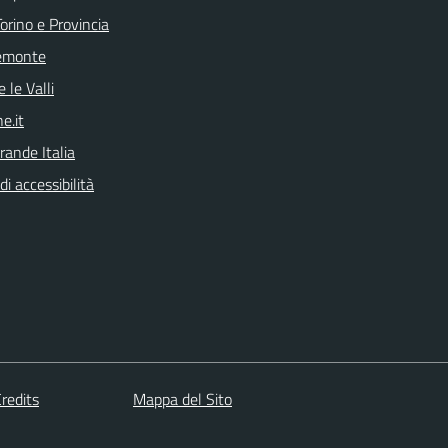
orino e Provincia
emonte
 le Valli
e.it
rande Italia
di accessibilità
redits
Mappa del Sito