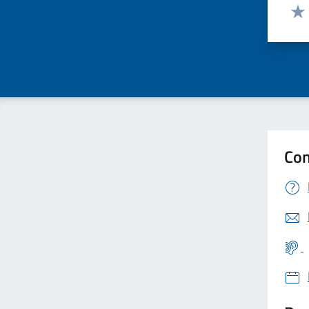
Valut
Valu
Con