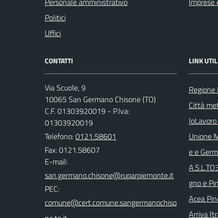
Personale amministrativo
Imprese 
Politici
Uffici
CONTATTI
LINK UTIL
Via Scuole, 9
Regione
10065 San Germano Chisone (TO)
Città met
C.F. 01303920019 - P.Iva:
IoLavoro
01303920019
Telefono:
0121.58601
Unione M
Fax: 0121.58607
e e Ger
E-mail:
A.S.L.TO
gno e Pi
PEC:
Acea Pin
Arriva (tr