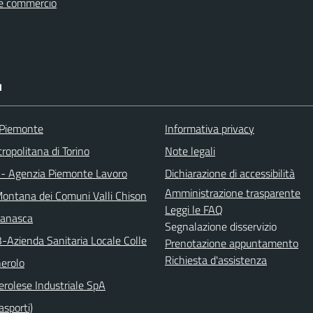
e commercio
I
 Piemonte
Informativa privacy
ropolitana di Torino
Note legali
 - Agenzia Piemonte Lavoro
Dichiarazione di accessibilità
Amministrazione trasparente
ontana dei Comuni Valli Chison
Leggi le FAQ
manasca
Segnalazione disservizio
3-Azienda Sanitaria Locale Colle
Prenotazione appuntamento
Richiesta d'assistenza
nerolo
erolese Industriale SpA
asporti)