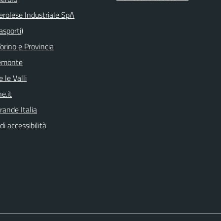
erolese Industriale SpA
asporti)
orino e Provincia
emonte
 le Valli
e.it
rande Italia
di accessibilità