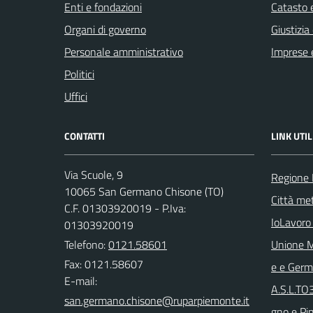
Enti e fondazioni
Catasto e
Organi di governo
Giustizia
Personale amministrativo
Imprese 
Politici
Uffici
CONTATTI
LINK UTIL
Via Scuole, 9
Regione
10065 San Germano Chisone (TO)
Città met
C.F. 01303920019 - P.Iva:
IoLavoro
01303920019
Telefono:
0121.58601
Unione M
Fax: 0121.58607
e e Ger
E-mail:
A.S.L.TO
gno e Pi