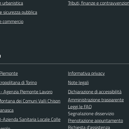
 urbanistica
Tributi, finanze e contravvenzion
 e sicurezza pubblica
e commercio
I
 Piemonte
Informativa privacy
ropolitana di Torino
Note legali
 - Agenzia Piemonte Lavoro
Dichiarazione di accessibilità
Amministrazione trasparente
ontana dei Comuni Valli Chison
Leggi le FAQ
manasca
Segnalazione disservizio
3-Azienda Sanitaria Locale Colle
Prenotazione appuntamento
Richiesta d'assistenza
nerolo