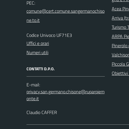
PEC:
Acea Pin
Arriva (tr
Turismo T
Codice Univoco UF71E3
ARPA Pi
Uffici e orari
Pinerolo e
Numeri utili
Valchison
Piccola G
CONTATTI D.P.O.
Obiettivi 
E-mail:
Claudio CAFFER