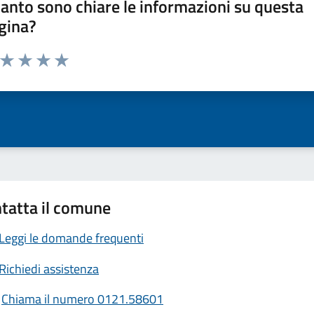
anto sono chiare le informazioni su questa
gina?
a da 1 a 5 stelle la pagina
ta 1 stelle su 5
Valuta 2 stelle su 5
Valuta 3 stelle su 5
Valuta 4 stelle su 5
Valuta 5 stelle su 5
tatta il comune
Leggi le domande frequenti
Richiedi assistenza
Chiama il numero 0121.58601