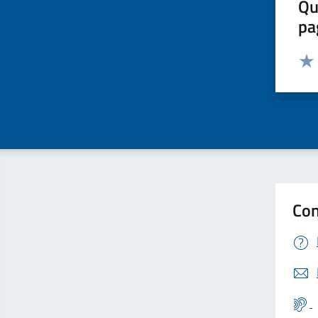
Qu
pa
Valut
Valu
Con