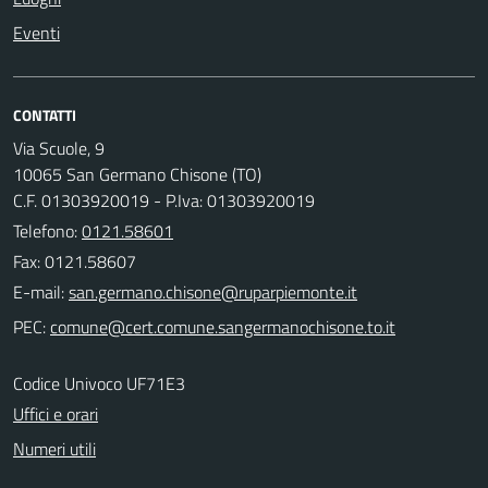
Eventi
CONTATTI
Via Scuole, 9
10065 San Germano Chisone (TO)
C.F. 01303920019 - P.Iva: 01303920019
Telefono:
0121.58601
Fax: 0121.58607
E-mail:
PEC:
Codice Univoco UF71E3
Uffici e orari
Numeri utili