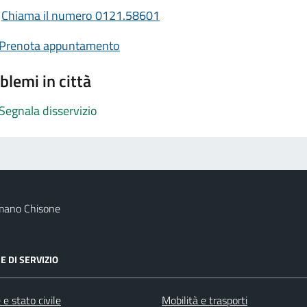
Chiama il numero 0121.58601
Prenota appuntamento
blemi in città
Segnala disservizio
mano Chisone
E DI SERVIZIO
e stato civile
Mobilità e trasporti