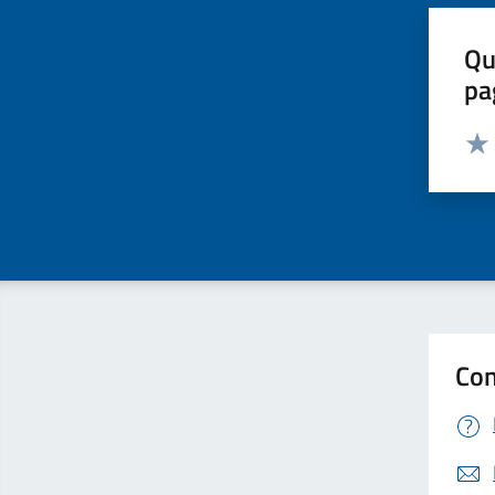
Qu
pa
Valut
Valu
Con