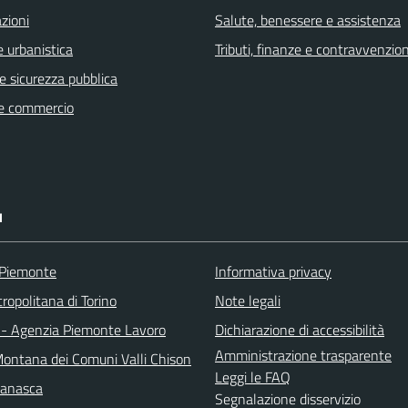
zioni
Salute, benessere e assistenza
 urbanistica
Tributi, finanze e contravvenzion
 e sicurezza pubblica
e commercio
I
 Piemonte
Informativa privacy
ropolitana di Torino
Note legali
 - Agenzia Piemonte Lavoro
Dichiarazione di accessibilità
Amministrazione trasparente
ontana dei Comuni Valli Chison
Leggi le FAQ
manasca
Segnalazione disservizio