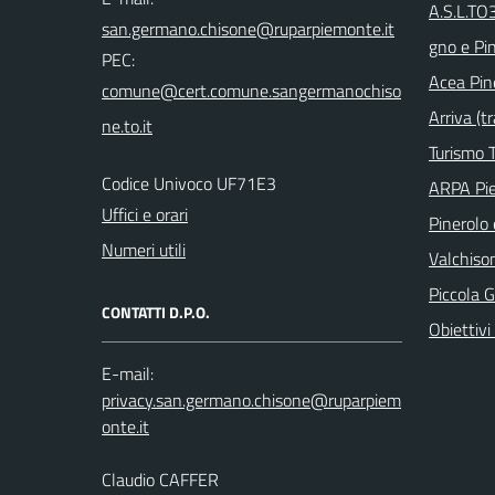
A.S.L.TO
gno e Pi
PEC:
Acea Pin
Arriva (tr
Turismo T
Codice Univoco UF71E3
ARPA Pi
Uffici e orari
Pinerolo e
Numeri utili
Valchison
Piccola G
CONTATTI D.P.O.
Obiettivi 
E-mail:
Claudio CAFFER