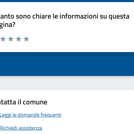
anto sono chiare le informazioni su questa
gina?
a da 1 a 5 stelle la pagina
ta 1 stelle su 5
Valuta 2 stelle su 5
Valuta 3 stelle su 5
Valuta 4 stelle su 5
Valuta 5 stelle su 5
tatta il comune
Leggi le domande frequenti
Richiedi assistenza