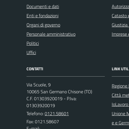
Documenti e dati
Autorizza
Enti e fondazioni
Catasto e
Organi di governo
Giustizia
Personale amministrativo
Imprese 
Politici
Uffici
CONTATTI
LINK UTIL
Via Scuole, 9
Regione
10065 San Germano Chisone (TO)
Città met
C.F. 01303920019 - P.Iva:
IoLavoro
01303920019
Telefono:
0121.58601
Unione M
Fax: 0121.58607
e e Ger
E-mail: