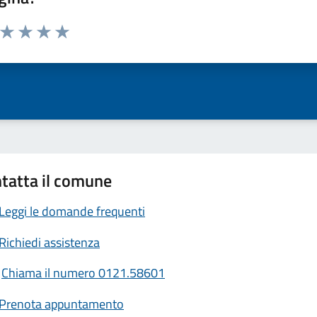
a da 1 a 5 stelle la pagina
ta 1 stelle su 5
Valuta 2 stelle su 5
Valuta 3 stelle su 5
Valuta 4 stelle su 5
Valuta 5 stelle su 5
tatta il comune
Leggi le domande frequenti
Richiedi assistenza
Chiama il numero 0121.58601
Prenota appuntamento