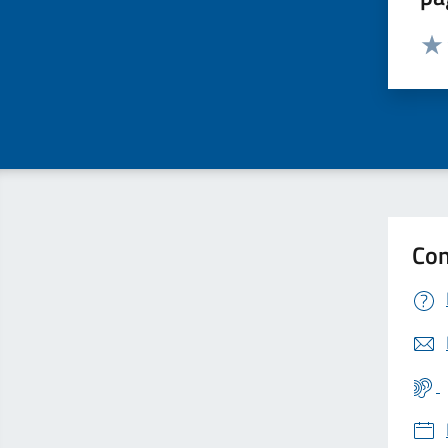
Valut
Valu
Con