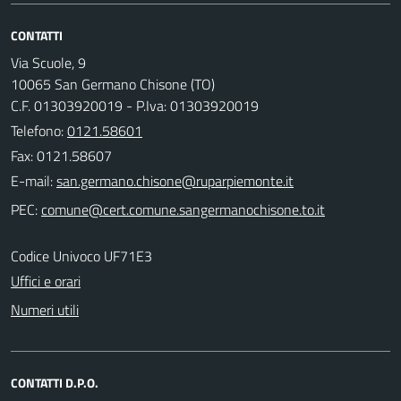
CONTATTI
Via Scuole, 9
10065 San Germano Chisone (TO)
C.F. 01303920019 - P.Iva: 01303920019
Telefono:
0121.58601
Fax: 0121.58607
E-mail:
PEC:
Codice Univoco UF71E3
Uffici e orari
Numeri utili
CONTATTI D.P.O.