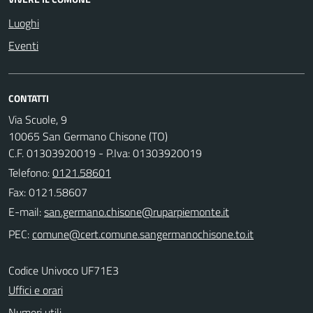
Luoghi
Eventi
CONTATTI
Via Scuole, 9
10065 San Germano Chisone (TO)
C.F. 01303920019 - P.Iva: 01303920019
Telefono:
0121.58601
Fax: 0121.58607
E-mail:
PEC:
Codice Univoco UF71E3
Uffici e orari
Numeri utili