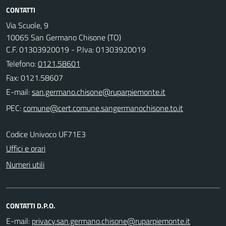
CONTATTI
Via Scuole, 9
10065 San Germano Chisone (TO)
C.F. 01303920019 - P.Iva: 01303920019
Telefono:
0121.58601
Fax: 0121.58607
E-mail:
PEC:
Codice Univoco UF71E3
Uffici e orari
Numeri utili
CONTATTI D.P.O.
E-mail: