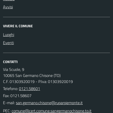
Avvisi
VIVERE IL COMUNE
Luoghi
Eventi
CONTATTI
Via Scuole, 9
10065 San Germano Chisone (TO)
C.F. 01303920019 - P.Iva: 01303920019
Telefono:
0121.58601
Fax: 0121.58607
E-mail:
PEC: